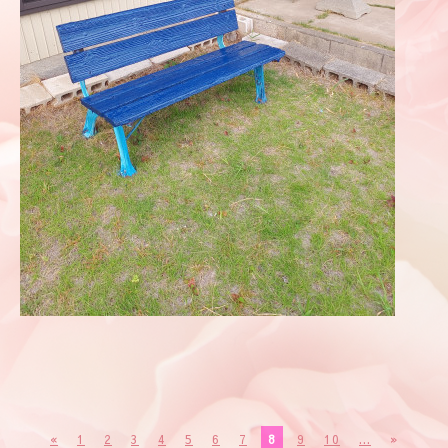
«
1
2
3
4
5
6
7
8
9
10
...
»