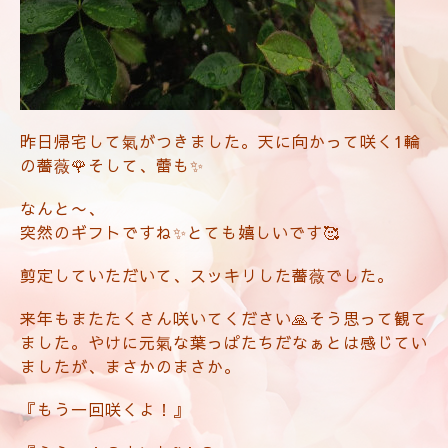
昨日帰宅して氣がつきました。天に向かって咲く1輪
の薔薇🌹そして、蕾も✨
なんと〜、
突然のギフトですね✨とても嬉しいです🥰
剪定していただいて、スッキリした薔薇でした。
来年もまたたくさん咲いてください🙏そう思って観て
ました。やけに元氣な葉っぱたちだなぁとは感じてい
ましたが、まさかのまさか。
『もう一回咲くよ！』