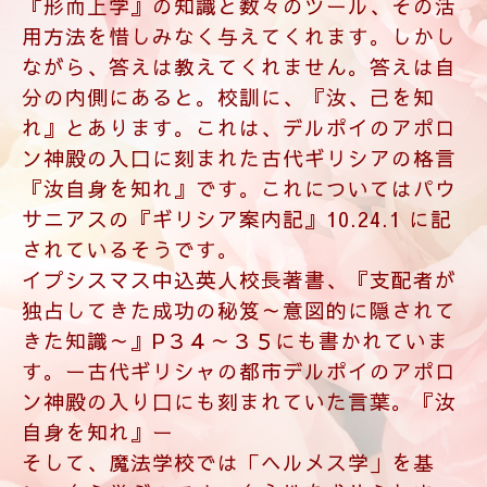
れ』とあります。これは、デルポイのアポロ
ン神殿の入口に刻まれた古代ギリシアの格言
『汝自身を知れ』です。これについてはパウ
サニアスの『ギリシア案内記』10.24.1 に記
されているそうです。
イプシスマス中込英人校長著書、『支配者が
独占してきた成功の秘笈～意図的に隠されて
きた知識～』
P３４～３５にも書かれていま
す。ー古代ギリシャの都市デルポイのアポロ
ン神殿の入り口にも刻まれていた言葉。『汝
自身を知れ』ー
そして、魔法学校では「ヘルメス学」を基
に、自ら学ぶのです。自主性を求められま
す。海外講師、インターナショナルスクール
代表イプシスマスデイブラニオン校長著書、
『そのままでは完璧ではない～人生をよりよ