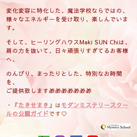
そして、ヒーリングハウスMaki SUN Chiは、
肩の力を抜いて、日々頑張りすぎてるお客様
へ、
のんびり、まったりとした、特別なお時間
を、
ご提供致します🎁🎁🎁🎁🎁🎁🎁
・『
たきせまき
』は
モダンミステリースクー
ルの公認ガイド
です♡
インフォメーション