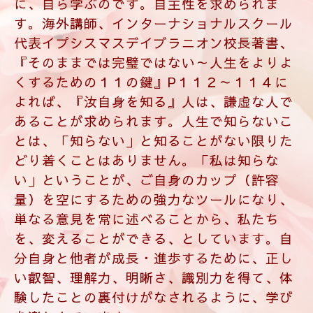
くするための１１の鍵』P１１２～１１４に
よれば、『汝自身を知る』人は、謙虚な人で
あることが求められます。人生で知らないこ
とは、「知らない」と知ることがない限りた
どり着くことはありません。「私は知らな
い」ということが、ご自身のカップ（許容
量）を空にするための強力なツールになり、
単なる意見を常に述べることから、私たち
を、変えることができる、としています。自
分自身と他者が成長・進歩するために、正し
い叡智、理解力、明晰さ、識別力を得て、体
験したことの裏付けがなされるように、学び
を楽しんでいます。
自分に問いかけ、自分と向かい合い、自ら答
えを出していくこと。自分から正しいと思う
道を選ぶことを始める。この溢れる情報化社