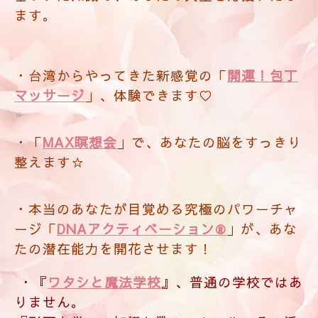
マッサージ
」、体験できます♡
・「
MAX瞑想会
」で、あなたの脳をすっきり
整えます☆
・本当のあなたが目覚める究極のパワーチャ
ージ
「
DNAアクティベーション®
」が、あな
たの潜在能力を開花させます！
・『
ワタシと魔法学校
』、普通の学校ではあ
りません。
『形而上学』の知識と数々のツール、その活
用方法を惜しみなく与えてくれます。しかし
ながら、答えは教えてくれません。答えは自
分の内側にあると。校訓に、『汝、己を知