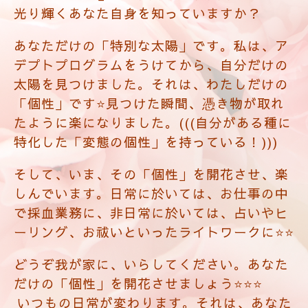
太陽を見つけました。それは、わたしだけの
「個性」です⭐️見つけた瞬間、憑き物が取れ
たように楽になりました。(((自分がある種に
特化した「変態の個性」を持っている！)))
そして、いま、その「個性」を開花させ、楽
しんでいます。日常に於いては、お仕事の中
で採血業務に、非日常に於いては、占いやヒ
ーリング、お祓いといったライトワークに⭐⭐
どうぞ我が家に、いらしてください。あなた
だけの「個性」を開花させましょう⭐️⭐️⭐️
いつもの日常が変わります。それは、あなた
があなたの事を深く知ることによって、始ま
ります。
本当の自分をとことん探求したい方🌟🌟🌟