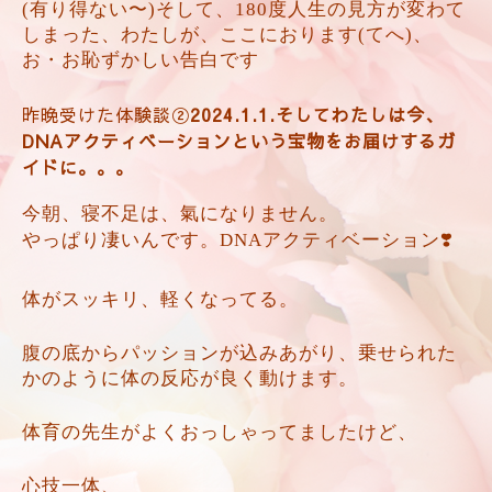
(有り得ない〜)そして、180度人生の見方が変わて
しまった、わたしが、ここにおります(てへ)、
お・お恥ずかしい告白です
昨晩受けた体験談②
2024.1.1.そしてわたしは今、
DNAアクティベーションという宝物をお届けするガ
イドに。。。
今朝、寝不足は、氣になりません。
やっぱり凄いんです。DNAアクティベーション❣️
体がスッキリ、軽くなってる。
腹の底からパッションが込みあがり、乗せられた
かのように体の反応が良く動けます。
体育の先生がよくおっしゃってましたけど、
心技一体、