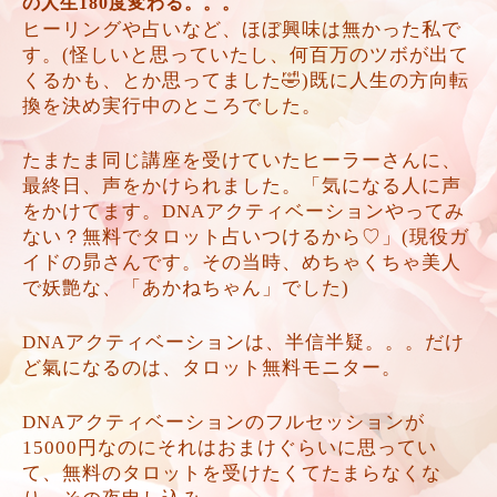
の人生180度変わる。。。
ヒーリングや占いなど、ほぼ興味は無かった私で
す。(怪しいと思っていたし、何百万のツボが出て
くるかも、とか思ってました🤣)既に人生の方向転
換を決め実行中のところでした。
たまたま同じ講座を受けていたヒーラーさんに、
最終日、声をかけられました。「気になる人に声
をかけてます。DNAアクティベーションやってみ
ない？無料でタロット占いつけるから♡」(現役ガ
イドの昴さんです。その当時、めちゃくちゃ美人
で妖艶な、「あかねちゃん」でした)
DNAアクティベーションは、半信半疑。。。だけ
ど氣になるのは、タロット無料モニター。
DNAアクティベーションのフルセッションが
15000円なのにそれはおまけぐらいに思ってい
て、無料のタロットを受けたくてたまらなくな