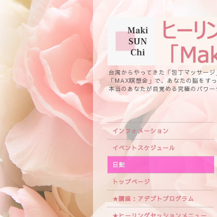
台湾からやってきた「包丁マッサージ
「MAX瞑想会」で、あなたの脳をす
本当のあなたが目覚める究極のパワー
インフォメーション
イベントスケジュール
日記
トップページ
★講座：アデプトプログラム
★ヒーリングセッションメニュー