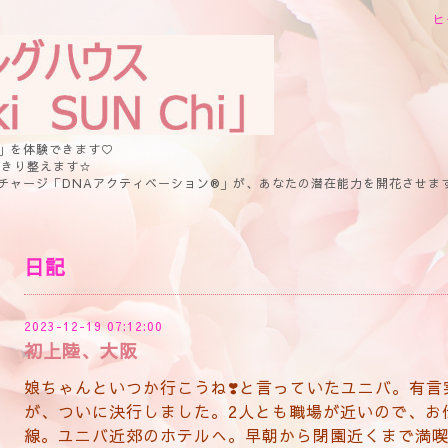
ヒ
」を体験できます♡
っきり整えます☆
チャージ「DNAアクティベーション®」が、あなたの潜在能力を開花させま
日記
2023-12-19 07:12:00
初上陸、大阪
娘ちゃんといつか行こうね❣️と言っていたユニバ。有
が、ついに決行しました。2人とも職場が近いので、お
線。ユニバ近郊のホテルへ。早朝から閉園近くまで満