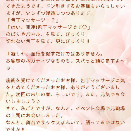
てきたようです。ドン引きするお客様もいらっしゃい
ますが、少しずつ浸透しつつあります。
「包丁マッサージ！？」
「はい、開運❗️包丁マッサージです♡」
のぼりやパネル、を見て、びっくり。
切れない包丁を見て、更にびっくり‼️
「凝りや、血行を促すだけではありません。
お客様のネガティヴなものも、スパっと絶ちますよ〜
☺️」
施術を受けてくださったお客様、包丁マッサージに氣
をとめてくださったお客様、ありがとうございまし
た。次回は来年の春、らしいです。また、元気でお会
いしましょう♪
さて、私ごとですが、なんと、イベント会場で元職場
の上司にお会いしました。
なんと、舞台でサックス🎷ふいて、語ってるではない
ですか‼️