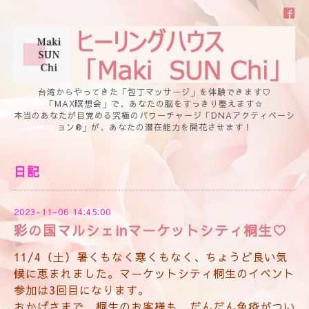
台湾からやってきた「包丁マッサージ」を体験できます♡
「MAX瞑想会」で、あなたの脳をすっきり整えます☆
本当のあなたが目覚める究極のパワーチャージ「DNAアクティベーシ
ョン®」が、あなたの潜在能力を開花させます！
日記
2023-11-06 14:45:00
彩の国マルシェinマーケットシティ桐生♡
11/4（土）暑くもなく寒くもなく、ちょうど良い気
候に恵まれました。マーケットシティ桐生のイベント
参加は3回目になります。
おかげさまで、桐生のお客様も、だんだん免疫がつい