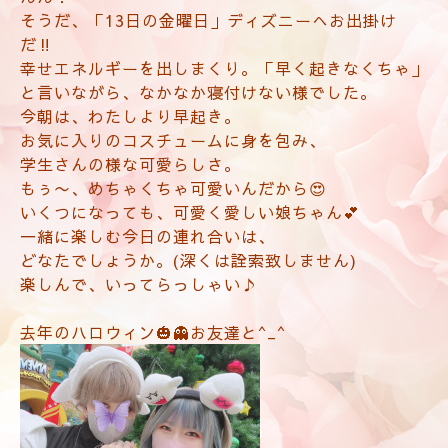
そうだ、「13日の金曜日」ディズニーへ
お出掛け
だ‼️
幸せエネルギーを出しまくり。「早く起きなくちゃ」
と言いながら、なかなか寝付けない様でした。
今朝は、わたしより早起き。
お気に入りのコスチュームに身を包み、
学生さんの様な可愛らしさ。
もぅ〜、めちゃくちゃ可愛いんだから😍
いくつになっても、可愛く愛しい娘ちゃん💕
一緒に楽しむ今日の連れ合いは、
どなたでしょうか。(深くは詮索致しません)
楽しんで、いってらっしゃい♪
去年のハロウィン🎃👻お友達と^_^