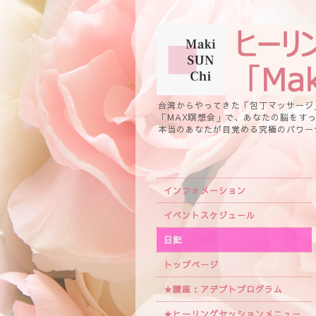
台湾からやってきた「包丁マッサージ
「MAX瞑想会」で、あなたの脳をす
本当のあなたが目覚める究極のパワー
インフォメーション
イベントスケジュール
日記
トップページ
★講座：アデプトプログラム
★ヒーリングセッションメニュー