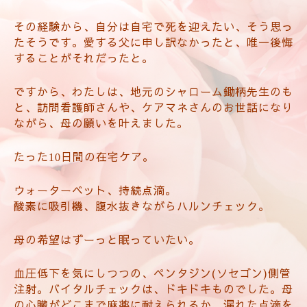
その経験
から、
自分は自宅で死を迎えたい、そう思っ
たそうです。愛する父に申し訳なかったと、唯一後悔
することがそれだったと。
ですから、わたしは、地元のシャローム鋤柄先生のも
と、訪問看護師さんや、ケアマネさんのお世話になり
ながら、母の願いを叶えました。
たった
日間の在宅ケア。
10
ウォーターベット、持続点滴。
酸素に吸引機、腹水抜きながらハルンチェック。
母の希望はずーっと眠っていたい。
血圧低下を気にしつつの、ペンタジン(ソセゴン)側管
注射。バイタルチェックは、ドキドキものでした。母
の心臓がどこまで麻薬に耐えられるか、漏れた点滴を