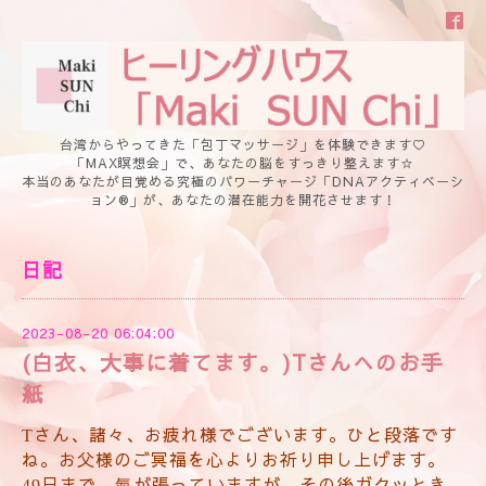
台湾からやってきた「包丁マッサージ」を体験できます♡
「MAX瞑想会」で、あなたの脳をすっきり整えます☆
本当のあなたが目覚める究極のパワーチャージ「DNAアクティベーシ
ョン®」が、あなたの潜在能力を開花させます！
日記
2023-08-20 06:04:00
(白衣、大事に着てます。)Tさんへのお手
紙
さん、諸々、お疲れ様でございます。ひと段落です
T
ね。お父様のご冥福を心よりお祈り申し上げます。
日まで、氣が張っていますが、その後ガクッとき
49