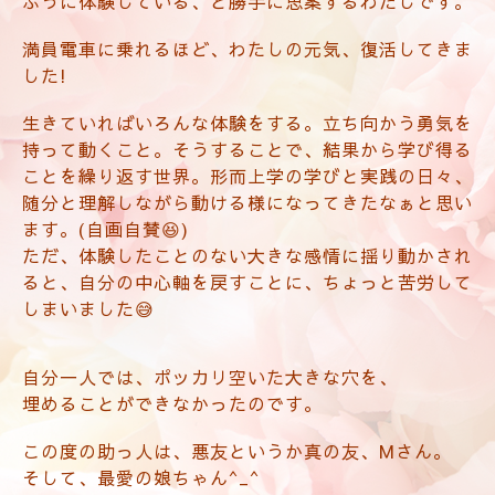
ふうに体験している、と勝手に思案するわたしです。
満員電車に乗れるほど、わたしの元気、復活してきま
した!
生きていればいろんな体験をする。立ち向かう勇気を
持って動くこと。そうすることで、結果から学び得る
ことを繰り返す世界。形而上学の学びと実践の日々、
随分と理解しながら動ける様になってきたなぁと思い
ます。(自画自賛😆)
ただ、体験したことのない大きな感情に揺り動かされ
ると、自分の中心軸を戻すことに、ちょっと苦労して
しまいました😅
自分一人では、ポッカリ空いた大きな穴を、
埋めることができなかったのです。
この度の助っ人は、悪友というか真の友、Mさん。
そして、最愛の娘ちゃん^_^