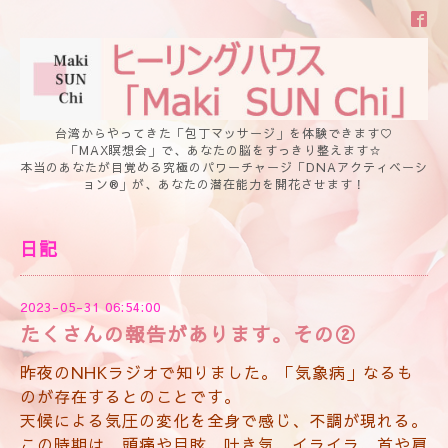
台湾からやってきた「包丁マッサージ」を体験できます♡
「MAX瞑想会」で、あなたの脳をすっきり整えます☆
本当のあなたが目覚める究極のパワーチャージ「DNAアクティベーシ
ョン®」が、あなたの潜在能力を開花させます！
日記
2023-05-31 06:54:00
たくさんの報告があります。その②
昨夜のNHKラジオで知りました。「気象病」なるも
のが存在するとのことです。
天候による気圧の変化を全身で感じ、不調が現れる。
この時期は、頭痛や目眩、吐き気、イライラ、首や肩