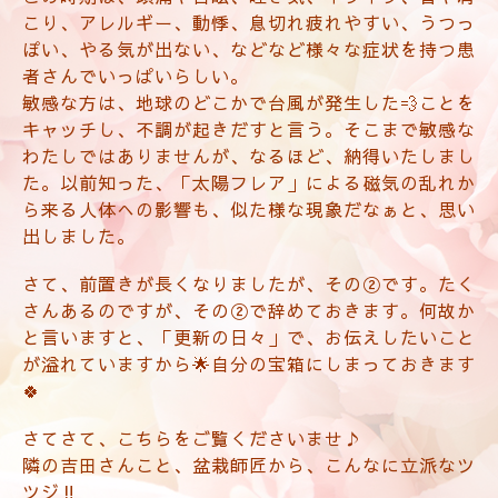
こり、アレルギー、動悸、息切れ疲れやすい、うつっ
ぽい、やる気が出ない、などなど様々な症状を持つ患
者さんでいっぱいらしい。
敏感な方は、地球のどこかで台風が発生した💨ことを
キャッチし、不調が起きだすと言う。そこまで敏感な
わたしではありませんが、なるほど、納得いたしまし
た。以前知った、「太陽フレア」による磁気の乱れか
ら来る人体への影響も、似た様な現象だなぁと、思い
出しました。
さて、前置きが長くなりましたが、その②です。たく
さんあるのですが、その②で辞めておきます。何故か
と言いますと、「更新の日々」で、お伝えしたいこと
が溢れていますから🌟自分の宝箱にしまっておきます
🍀
さてさて、こちらをご覧くださいませ♪
隣の吉田さんこと、盆栽師匠から、こんなに立派なツ
ツジ‼️