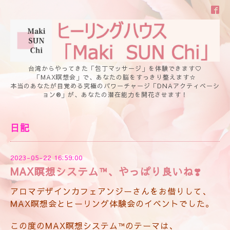
台湾からやってきた「包丁マッサージ」を体験できます♡
「MAX瞑想会」で、あなたの脳をすっきり整えます☆
本当のあなたが目覚める究極のパワーチャージ「DNAアクティベーシ
ョン®」が、あなたの潜在能力を開花させます！
日記
2023-05-22 16:59:00
MAX瞑想システム™️、やっぱり良いね❣️
アロマデザインカフェアンジーさんをお借りして、
MAX瞑想会とヒーリング体験会のイベントでした。
この度のMAX瞑想システム™️のテーマは、