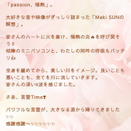
「passion、情熱」。
大好きな音や映像がぎっしり詰まった「Maki SUNの
瞑想」。
皆さんのハートに火を着け、情熱の炎🔥を呼び戻そ
う‼️
相棒のミニパソコンと、わたしの阿吽の呼吸もバッチ
リ👍
全身を緩めてから、美しい川をイメージ。良いことも
悪いことも、全てを川に流していきます。
皆さんの深いθ波を感じました。
さあ、言霊Time❣️
パワフルな言霊が、大きなる源から降りてきました
✨✨
感謝感謝〜✨✨✨✨✨✨