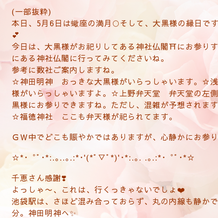
(一部抜粋)
本日、5月6日は蠍座の満月🌕そして、大黒様の縁日で
💕
今日は、大黒様がお祀りしてある神社仏閣⛩️にお参り
にある神社仏閣に行ってみてくださいね。
参考に数社ご案内しますね。
☆神田明神 おっきな大黒様がいらっしゃいます。☆
様がいらっしゃいますよ。☆上野弁天堂 弁天堂の左
黒様にお参りできますね。ただし、混雑が予想されま
☆福徳神社 ここも弁天様が祀られてます。
ＧＷ中でどこも賑やかではありますが、心静かにお参
☆*･゜ﾟ･*:.｡..｡.:*･'(*ﾟ▽ﾟ*)'･*:.｡. .｡.:*･゜ﾟ･*☆
千恵さん感謝❣️
よっしゃ〜、これは、行くっきゃないでしょ❤️
池袋駅は、さほど混み合っておらず、丸の内線も静かで
分。神田明神へ✨