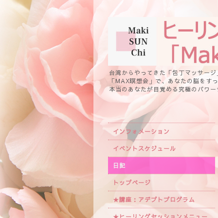
台湾からやってきた「包丁マッサージ
「MAX瞑想会」で、あなたの脳をす
本当のあなたが目覚める究極のパワー
インフォメーション
イベントスケジュール
日記
トップページ
★講座：アデプトプログラム
★ヒーリングセッションメニュー