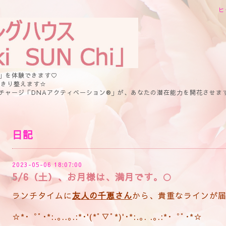
ヒ
」を体験できます♡
っきり整えます☆
チャージ「DNAアクティベーション®」が、あなたの潜在能力を開花させま
日記
2023-05-06 18:07:00
5/6（土）、お月様は、満月です。🌕
ランチタイムに
友人の千恵さん
から、貴重なラインが
☆*･゜ﾟ･*:.｡..｡.:*･'(*ﾟ▽ﾟ*)'･*:.｡. .｡.:*･゜ﾟ･*☆