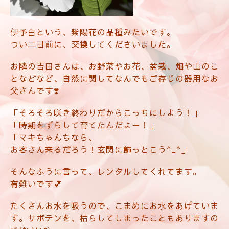
伊予白という、紫陽花の品種みたいです。
つい二日前に、交換してくださいました。
お隣の吉田さんは、お野菜やお花、盆栽、畑や山のこ
となどなど、自然に関してなんでもご存じの器用なお
父さんです❣️
「そろそろ咲き終わりだからこっちにしよう！」
「時期をずらして育てたんだよー！」
「マキちゃんちなら、
お客さん来るだろう！
玄関に飾っとこう^_^」
そんなふうに言って、レンタルしてくれてます。
有難いです💕
たくさんお水を吸うので、
こまめにお水をあげていま
す。
サボテンを、
枯らしてしまったこともありますの