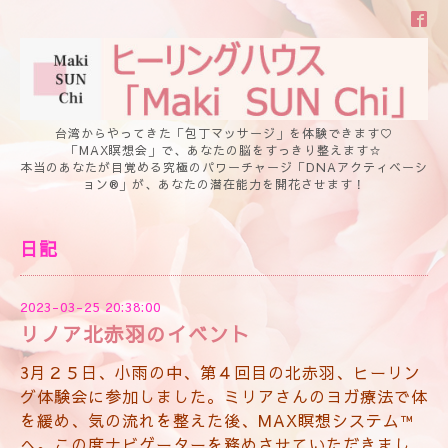
台湾からやってきた「包丁マッサージ」を体験できます♡
「MAX瞑想会」で、あなたの脳をすっきり整えます☆
本当のあなたが目覚める究極のパワーチャージ「DNAアクティベーシ
ョン®」が、あなたの潜在能力を開花させます！
日記
2023-03-25 20:38:00
リノア北赤羽のイベント
3月２５日、小雨の中、第４回目の北赤羽、ヒーリン
グ体験会に参加しました。ミリアさんのヨガ療法で体
を緩め、気の流れを整えた後、MAX瞑想システム™
へ。この度ナビゲーターを務めさせていただきまし