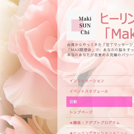
台湾からやってきた「包丁マッサージ
「MAX瞑想会」で、あなたの脳をす
本当のあなたが目覚める究極のパワー
インフォメーション
イベントスケジュール
日記
トップページ
★講座：アデプトプログラム
★ヒーリングセッションメニュー