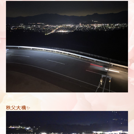
秩父大橋✨