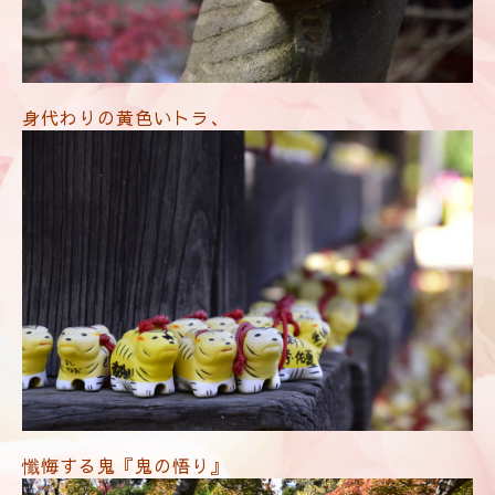
身代わりの黄色いトラ、
懺悔する鬼『鬼の悟り』