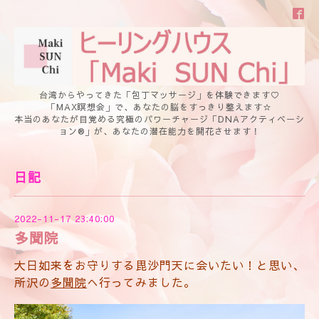
台湾からやってきた「包丁マッサージ」を体験できます♡
「MAX瞑想会」で、あなたの脳をすっきり整えます☆
本当のあなたが目覚める究極のパワーチャージ「DNAアクティベーシ
ョン®」が、あなたの潜在能力を開花させます！
日記
2022-11-17 23:40:00
多聞院
大日如来をお守りする毘沙門天に会いたい！と思い、
所沢の
多聞院
へ行ってみました。