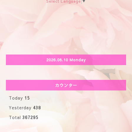
Select Language
▼
2026.08.10 Monday
カウンター
Today
15
Yesterday
438
Total
367295