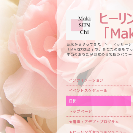
台湾からやってきた「包丁マッサージ
「MAX瞑想会」で、あなたの脳をす
本当のあなたが目覚める究極のパワー
インフォメーション
イベントスケジュール
日記
トップページ
★講座：アデプトプログラム
★ヒーリングセッションメニュー