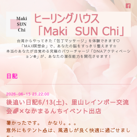
台湾からやってきた「包丁マッサージ」を体験できます♡
「MAX瞑想会」で、あなたの脳をすっきり整えます☆
本当のあなたが目覚める究極のパワーチャージ「DNAアクティベーシ
ョン®」が、あなたの潜在能力を開花させます！
日記
2026-06-15 23:22:00
後追い日記6/13(土)、里山レインボー交流
会🌈✕なかまるんちイベント出店
暑かったです。 かなり。。。
意外にもテント🎪は、風通しが良く快適に過ごせまし