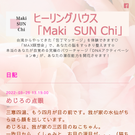
台湾からやってきた「包丁マッサージ」を体験できます♡
「MAX瞑想会」で、あなたの脳をすっきり整えます☆
本当のあなたが目覚める究極のパワーチャージ「DNAアクティベーシ
ョン®」が、あなたの潜在能力を開花させます！
日記
2022-03-26 13:19:00
めじろの点眼
三寒四温、もう四月が目の前です。我が家の水仙がち
らほら顔を出しています。
めじろは、我が家の三匹目のねこちゃん。
一昨日から、くしゃみと、右目の涙目が。。。（猫ち