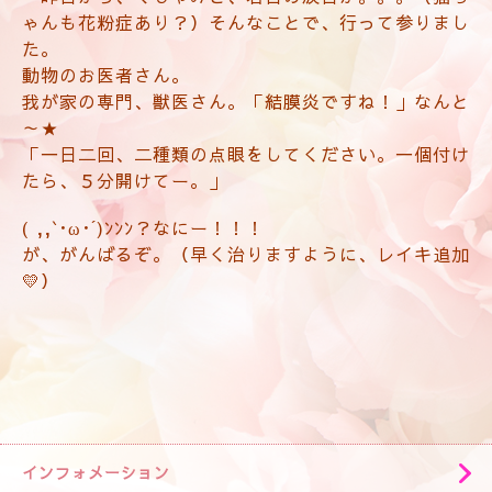
ゃんも花粉症あり？）そんなことで、行って参りまし
た。
動物のお医者さん。
我が家の専門、獣医さん。「結膜炎ですね！」なんと
～★
「一日二回、二種類の点眼をしてください。一個付け
たら、５分開けてー。」
( ,,`･ω･´)ﾝﾝﾝ？なにー！！！
が、がんばるぞ。（早く治りますように、レイキ追加
💛）
インフォメーション