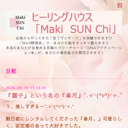
台湾からやってきた「包丁マッサージ」を体験できます♡
「MAX瞑想会」で、あなたの脳をすっきり整えます☆
本当のあなたが目覚める究極のパワーチャージ「DNAアクティベーシ
ョン®」が、あなたの潜在能力を開花させます！
日記
2026-05-30 15:59:00
『麗子』という名の『皐月』°˖✧◝(⁰▿⁰)◜✧˖°
う、美しすぎる～°˖✧◝(⁰▿⁰)◜✧˖°
数日前にレンタルしてくださった『皐月。』可愛らし
く、安定感のあって大好きでした。