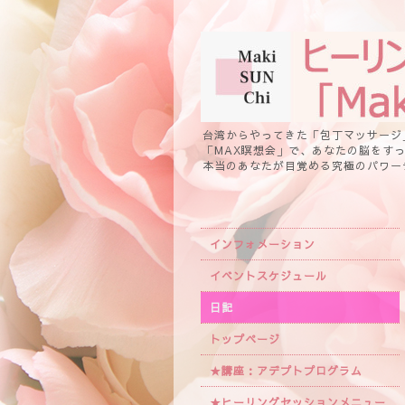
台湾からやってきた「包丁マッサージ
「MAX瞑想会」で、あなたの脳をす
本当のあなたが目覚める究極のパワー
インフォメーション
イベントスケジュール
日記
トップページ
★講座：アデプトプログラム
★ヒーリングセッションメニュー