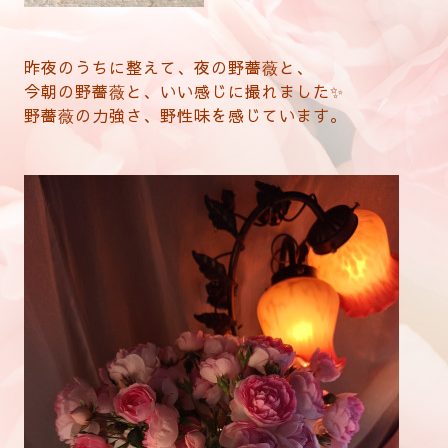
昨夜のうちに整えて、夜の野薔薇と、
今朝の野薔薇と、いい感じに撮れました✨
野薔薇の力強さ、野性味を感じています。