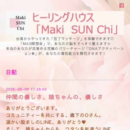
台湾からやってきた「包丁マッサージ」を体験できます♡
「MAX瞑想会」で、あなたの脳をすっきり整えます☆
本当のあなたが目覚める究極のパワーチャージ「DNAアクティベーシ
ョン®」が、あなたの潜在能力を開花させます！
日記
2026-05-08 17:38:00
仲間の優しさ、娘ちゃんの、優しさ
ありがとうございます。
コミュニティーを共にする、歳下のOさん。
温かい励ましのLINE、ありがとう💖
そして、娘ちゃんからも、ワタシを氣遣うLINE