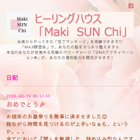
台湾からやってきた「包丁マッサージ」を体験できます♡
「MAX瞑想会」で、あなたの脳をすっきり整えます☆
本当のあなたが目覚める究極のパワーチャージ「DNAアクティベーシ
ョン®」が、あなたの潜在能力を開花させます！
日記
2026-03-24 06:53:00
おめでとう🎉
お彼岸のお墓参りを無事に済ませました😊
我ながら時間を見つけるのが上手いなぁ💪、
という
か。。。
全てにおいて『間』を無視した、詰め込み型なんです