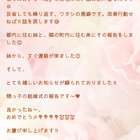
💢
反省しても繰り返す、ワタシの悪癖です。改善行動せ
ねば‼️話を戻します😅
都内に住む妹と、隣の町内に住む弟にその報告をしま
した😊
妹から、すぐ連絡が来ました😊
そして、
とても嬉しいお知らせが綴られておりました‼️
甥っ子の結婚式の報告です〜💖
良かったね〜、
おめでとう🎉💐💐💐💐💒💒💒
お慶び申し上げます‼️