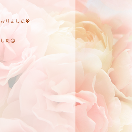
おりました💖
した😊