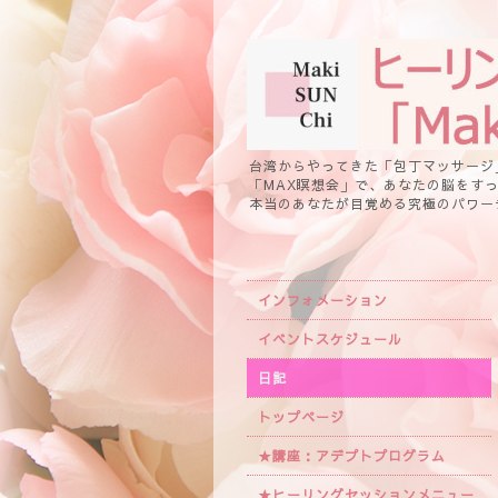
台湾からやってきた「包丁マッサージ
「MAX瞑想会」で、あなたの脳をす
本当のあなたが目覚める究極のパワー
インフォメーション
イベントスケジュール
日記
トップページ
★講座：アデプトプログラム
★ヒーリングセッションメニュー