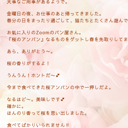
大事なご用事があるようで。
金曜日の夜、お仕事のあと帰ってきました。
春分の日をまったり過ごして、猫たちとたくさん遊んで
お氣に入りのZoomのパン屋さん。
『桜のアンパン』なるものをゲットし春を先取りしてま
あら、ありがとう〜。
桜の香りがするよ！
うんうん！ホントだ〜💕
今まで食べてきた桜アンパンの中で一押しだよ。
なるほど〜。美味しです💕
確かに。
ほんのり香って桜を思い出しました。
食べてばかりいられません‼️