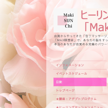
台湾からやってきた「包丁マッサージ
「MAX瞑想会」で、あなたの脳をす
本当のあなたが目覚める究極のパワー
インフォメーション
イベントスケジュール
日記
トップページ
★講座：アデプトプログラム
★ヒーリングセッションメニュー