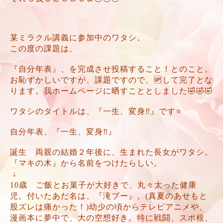
某ミラクル講義に参加中のワタシ。
この度の課題は、
『自分年表』、を完成させ投稿すること！とのこと。
お恥ずかしいですが、課題ですので、🆙して完了とな
ります。我ホームページに晒すこととしました🤣🤣🤣
ワタシのタイトルは、『一生、変身‼️』です⭐️
自分年表、『一生、変身‼️』
誕生 両親の結婚２年後に、生まれた長女がワタシ。
『マキの木』から名前をつけたらしい。
↓
10歳 ご飯とお菓子が大好きで、丸々太った健康
児。付いたあだ名は、『滝ブー』。(真夏のあせもと
股ズレは痛かった！)幼少の頃からテレビアニメや、
漫画本に夢中で、大の空想好き。特に戦闘、スポ根、