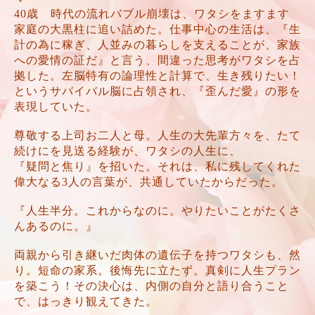
40歳 時代の流れバブル崩壊は、ワタシをますます
家庭の大黒柱に追い詰めた。仕事中心の生活は、『生
計の為に稼ぎ、人並みの暮らしを支えることが、家族
への愛情の証だ』と言う、間違った思考がワタシを占
拠した。左脳特有の論理性と計算で、生き残りたい！
というサバイバル脳に占領され、『歪んだ愛』の形を
表現していた。
尊敬する上司お二人と母。人生の大先輩方々を、たて
続けにを見送る経験が、ワタシの人生に、
『疑問と焦り』を招いた。それは、私に残してくれた
偉大なる3人の言葉が、共通していたからだった。
『人生半分。これからなのに。やりたいことがたくさ
んあるのに。』
両親から引き継いだ肉体の遺伝子を持つワタシも、然
り。短命の家系。後悔先に立たず。真剣に人生プラン
を築こう！その決心は、内側の自分と語り合うこと
で、はっきり観えてきた。