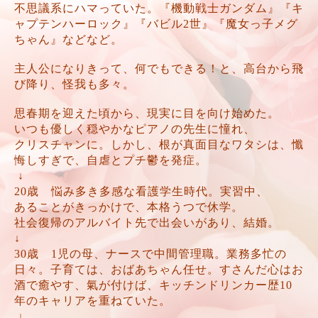
不思議系にハマっていた。『機動戦士ガンダム』『キ
ャプテンハーロック』『バビル2世』『魔女っ子メグ
ちゃん』などなど。
主人公になりきって、何でもできる！と、高台から飛
び降り、怪我も多々。
思春期を迎えた頃から、現実に目を向け始めた。
いつも優しく穏やかなピアノの先生に憧れ、
クリスチャンに。しかし、根が真面目なワタシは、懺
悔しすぎで、自虐とプチ鬱を発症。
↓
20歳 悩み多き多感な看護学生時代。実習中、
あることがきっかけで、本格うつで休学。
社会復帰のアルバイト先で出会いがあり、結婚。
↓
30歳 1児の母、ナースで中間管理職。業務多忙の
日々。子育ては、おばあちゃん任せ。すさんだ心はお
酒で癒やす、氣が付けば、キッチンドリンカー歴10
年のキャリアを重ねていた。
↓