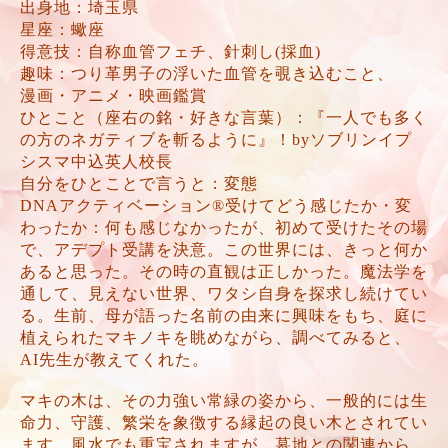
出身地：埼玉県
星座：蠍座
得意技：自称血管フェチ、針刺し(採血)
趣味：つり革男子の浮いた血管を覗き込むこと、
漫画・アニメ・映画鑑賞
ひとこと（座右の銘・好きな言葉）：『一人でも多く
の方のネガティブを斬るように』！byソブリンイプ
シスマ中込英人校長
自分をひとことで言うと：変態
DNAアクティベーション®受けてどう感じたか・変
わったか：何も感じなかったが、初めて受けたその場
で、アデプト受講を決意。この世界には、きっと何か
あると思った。その時の直観は正しかった。魔法学を
通して、見えない世界、ワタシ自身を探求し続けてい
る。生前、母が語った名前の由来に興味をもち、庭に
植えられたマキノキを眺めながら、調べてみると、
AI先生が教えてくれた。
マキの木は、その力強い常緑の姿から、一般的には生
命力、守護、繁栄を象徴する縁起の良い木とされてい
ます。風水でも重宝されますが、墓地との関連から、