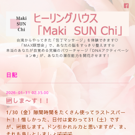
台湾からやってきた「包丁マッサージ」を体験できます♡
「MAX瞑想会」で、あなたの脳をすっきり整えます☆
本当のあなたが目覚める究極のパワーチャージ「DNAアクティベーシ
ョン®」が、あなたの潜在能力を開花させます！
日記
2026-01-31 02:35:00
🆙しま〜す！！
1/30（金）隙間時間をたくさん使ってラストスパー
ト！！惜しかった、日付は変わって31（土）です
が、🆙致します。ドン引かれルカと思いますが、ま、
それも良しとしましょ🤣🤣🤣