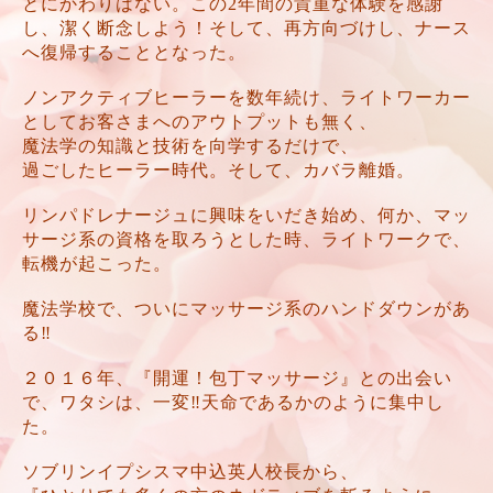
とにかわりはない。この2年間の貴重な体験を感謝
し、潔く断念しよう！そして、再方向づけし、ナース
へ復帰することとなった。
ノンアクティブヒーラーを数年続け、ライトワーカー
としてお客さまへのアウトプットも無く、
魔法学の知識と技術を向学するだけで、
過ごしたヒーラー時代。そして、カバラ離婚。
リンパドレナージュに興味をいだき始め、何か、マッ
サージ系の資格を取ろうとした時、ライトワークで、
転機が起こった。
魔法学校で、ついにマッサージ系のハンドダウンがあ
る‼️
２０１６年、『開運！包丁マッサージ』との出会い
で、ワタシは、一変‼️天命であるかのように集中し
た。
ソブリンイプシスマ中込英人校長から、