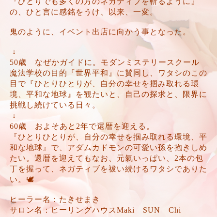
『ひとりでも多くの方のネガティブを斬るように』
の、ひと言に感銘をうけ、以来、一変。
鬼のように、イベント出店に向かう事となった。
↓
50歳 なぜかガイドに。モダンミステリースクール
魔法学校の目的『世界平和』に賛同し、ワタシのこの
目で『ひとりひとりが、自分の幸せを掴み取れる環
境、平和な地球』を観たいと、自己の探求と、限界に
挑戦し続けている日々。
↓
60歳 およそあと2年で還暦を迎える。
『ひとりひとりが、自分の幸せを掴み取れる環境、平
和な地球』で、アダムカドモンの可愛い孫を抱きしめ
たい。還暦を迎えてもなお、元氣いっぱい、2本の包
丁を握って、ネガティブを祓い続けるワタシでありた
い。🕊️
ヒーラー名：たきせまき
サロン名：ヒーリングハウスMaki SUN Chi