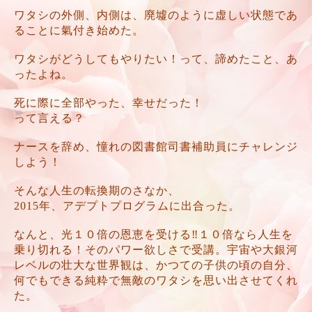
ワタシの外側、内側は、廃墟のように虚しい状態であ
ることに氣付き始めた。
ワタシがどうしてもやりたい！って、諦めたこと、あ
ったよね。
死に際に全部やった、幸せだった！
って言える？
ナースを辞め、憧れの図書館司書補助員にチャレンジ
しよう！
そんな人生の転換期のさなか、
2015年、アデプトプログラムに出合った。
なんと、光１０倍の恩恵を受ける‼️１０倍なら人生を
乗り切れる！そのパワー欲しさで受講。宇宙や大銀河
レベルの壮大な世界観は、かつての子供の頃の自分、
何でもできる純粋で無敵のワタシを思い出させてくれ
た。