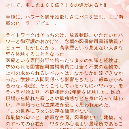
そして、更に光１００倍？！次の道があると‼️
単純に、パワーと御守護欲しさにパスを進む、エゴ満
載のヒーラーデビュー。
ライトワークはそっちのけ、放置状態。いただいたパ
ワーと御守護のおかげで、念願の図書館司書補助員デ
ビュー。しかしながら、高学歴という見えない大きな
壁を体験することとなった。
医療という専門分野で培ったワタシの知識と経験は、
求められる図書館司書補助員には全く不要の産物で、
上司の求められるレベルへは、なかなか到達できなか
った。微妙に人間関係へも影響をきたし、歯車がかみ
合わない状態。そうこうしているうちにパワハラ、モ
ラハラが始まり、不協和音の2年間を経験した。医療
現場から離れた寂しさや孤独感などを身に沁みて味わ
い、25年培った採血業務が愛しく思われ始めた。
『この世界にワタシの存在価値がない』
印刷物の匂いと、静寂な空間。図書館という建物。そ
のすべての存在が、ワタシの心地よい居場所であるこ