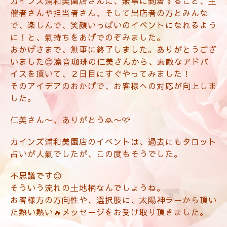
カインズ浦和美園店さんに、無事に到着すること、主
催者さんや担当者さん、そして出店者の方とみんな
で、楽しんで、笑顔いっぱいのイベントになれるよう
に！と、氣持ちをあげでのぞみました。
おかげさまで、無事に終了しました。ありがとうござ
いました😊凛音珈琲の仁美さんから、素敵なアドバ
イスを頂いて、２日目にすぐやってみました！
そのアイデアのおかげで、お客様への対応が向上しま
した。
仁美さん〜、ありがとう🙏〜🩷
カインズ浦和美園店のイベントは、過去にもタロット
占いが人氣でしたが、この度もそうでした。
不思議です😊
そういう流れの土地柄なんでしょうね。
お客様方の方向性や、選択肢に、太陽神ラーから頂い
た熱い熱い🔥メッセージをお受け取り頂きました。