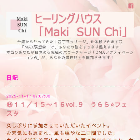
台湾からやってきた「包丁マッサージ」を体験できます♡
「MAX瞑想会」で、あなたの脳をすっきり整えます☆
本当のあなたが目覚める究極のパワーチャージ「DNAアクティベーシ
ョン®」が、あなたの潜在能力を開花させます！
日記
2025-11-17 07:07:00
😃１１／１５〜１６vol.９ うらら⭐️フェ
スタ
久しぶりに参加させていただいたイベント。
お天気にも恵まれ、風も穏やな二日間でした。