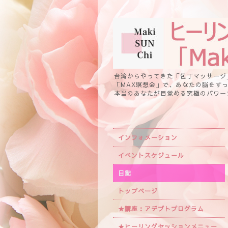
台湾からやってきた「包丁マッサージ
「MAX瞑想会」で、あなたの脳をす
本当のあなたが目覚める究極のパワー
インフォメーション
イベントスケジュール
日記
トップページ
★講座：アデプトプログラム
★ヒーリングセッションメニュー