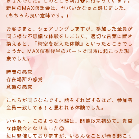
ませんでした。このところ新月🌚に行なっています。
新月のMAX瞑想会は、ヤバいかなぁと感じました。
(もちろん良い意味です。)
お客さまと、シェアリングしますが、参加した全員が
同じ様な不思議な体験をしました。適切な言葉に置き
換えると、『時空を超えた体験』といったところでし
ょうか。MAX瞑想後半のパートで同時に起こった現
象でした。
時間の感覚
存在場所の感覚
意識の感覚
これらが同じなんです。話をすればするほど、参加者
全員一致してる！と思われる体験でした。
いやぁ～、このような体験は、
開催以来初めて。貴重
な体験会となリました😊
毎月開催しておりますが、いろんなことが巻き起こり