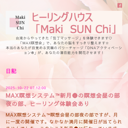
台湾からやってきた「包丁マッサージ」を体験できます♡
「MAX瞑想会」で、あなたの脳をすっきり整えます☆
本当のあなたが目覚める究極のパワーチャージ「DNAアクティベーシ
ョン®」が、あなたの潜在能力を開花させます！
日記
2025-10-22 07:12:00
MAX瞑想システム™新月🌚の瞑想会昼の部
夜の部、ヒーリング体験会あり
MAX瞑想システム™瞑想会昼の部夜の部ですが、月
に一度の開催です。なかなか満月に開催日が当てられ