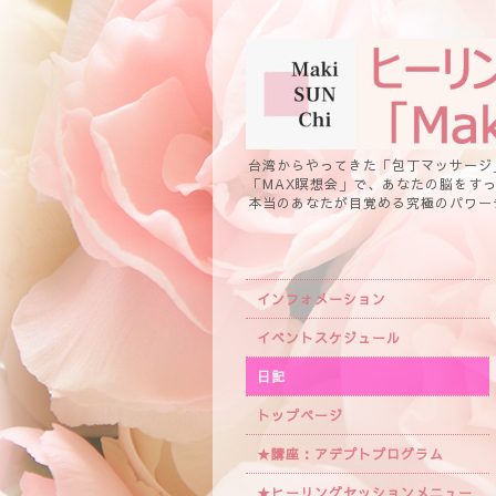
台湾からやってきた「包丁マッサージ
「MAX瞑想会」で、あなたの脳をす
本当のあなたが目覚める究極のパワー
インフォメーション
イベントスケジュール
日記
トップページ
★講座：アデプトプログラム
★ヒーリングセッションメニュー