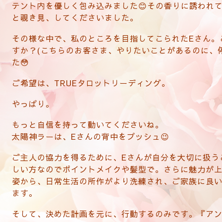
テント内を優しく包み込みました😊その香りに誘われ
と覗き見、してくださいました。
その様な中で、私のところを目指してこられたEさん。
すか？(こちらのお客さま、やりたいことがあるのに、
た😳
ご希望は、TRUEタロットリーディング。
やっぱり。
もっと自信を持って動いてくださいね。
太陽神ラーは、Eさんの背中をプッシュ😉
ご主人の協力を得るために、Eさんが自分を大切に扱う
しい方なのでポイントメイクや髪型で。さらに魅力が
姿から、日常生活の所作がより洗練され、ご家族に良
ます。
そして、決めた計画を元に、行動するのみです。『ア