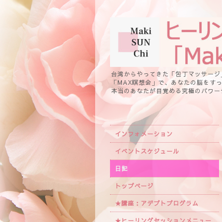
台湾からやってきた「包丁マッサージ
「MAX瞑想会」で、あなたの脳をす
本当のあなたが目覚める究極のパワー
インフォメーション
イベントスケジュール
日記
トップページ
★講座：アデプトプログラム
★ヒーリングセッションメニュー