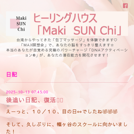
台湾からやってきた「包丁マッサージ」を体験できます♡
「MAX瞑想会」で、あなたの脳をすっきり整えます☆
本当のあなたが目覚める究極のパワーチャージ「DNAアクティベーシ
ョン®」が、あなたの潜在能力を開花させます！
日記
2025-10-13 07:45:00
後追い日記、復活🐦‍🔥
えーっと、１０／１０、目の日👀でしたね🤣🤣🤣
そして、久しぶりに、幡ヶ谷のスクールに向かいまし
た！