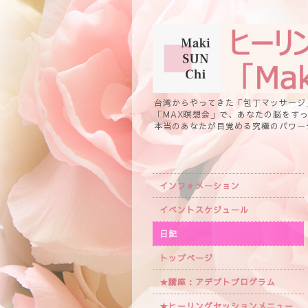
台湾からやってきた「包丁マッサージ
「MAX瞑想会」で、あなたの脳をす
本当のあなたが目覚める究極のパワー
インフォメーション
イベントスケジュール
日記
トップページ
★講座：アデプトプログラム
★ヒーリングセッションメニュー