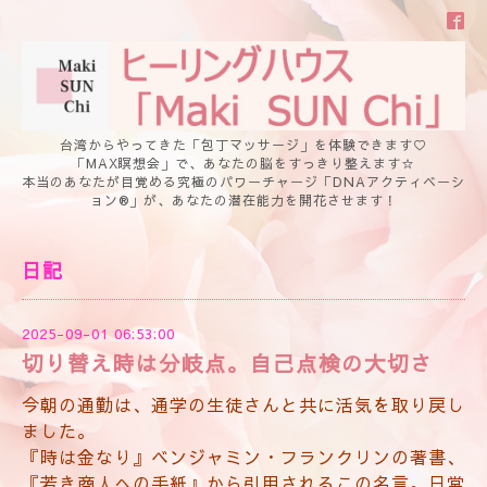
台湾からやってきた「包丁マッサージ」を体験できます♡
「MAX瞑想会」で、あなたの脳をすっきり整えます☆
本当のあなたが目覚める究極のパワーチャージ「DNAアクティベーシ
ョン®」が、あなたの潜在能力を開花させます！
日記
2025-09-01 06:53:00
切り替え時は分岐点。自己点検の大切さ
今朝の通勤は、通学の生徒さんと共に活気を取り戻し
ました。
『時は金なり』ベンジャミン・フランクリンの著書、
『若き商人への手紙』から引用されるこの名言。日常