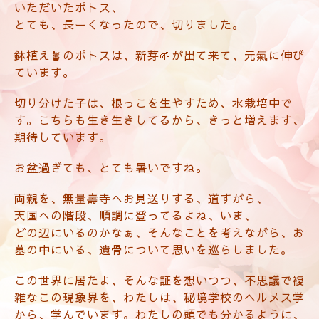
いただいたポトス、
とても、長ーくなったので、切りました。
鉢植え🪴のポトスは、新芽🌱が出て来て、元氣に伸び
ています。
切り分けた子は、根っこを生やすため、水栽培中で
す。こちらも生き生きしてるから、きっと増えます、
期待しています。
お盆過ぎても、とても暑いですね。
両親を、無量壽寺へお見送りする、道すがら、
天国への階段、順調に登ってるよね、いま、
どの辺にいるのかなぁ、そんなことを考えながら、お
墓の中にいる、遺骨について思いを巡らしました。
この世界に居たよ、そんな証を想いつつ、不思議で複
雑なこの現象界を、わたしは、秘境学校のヘルメス学
から、学んでいます。わたしの頭でも分かるように、