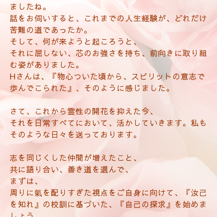
ましたね。
話をお伺いすると、これまでの人生経験が、
どれだけ
苦難の道であったか。
そして、何が来ようと起ころうと、
それに屈しない、芯のお強さを持ち、前向きに取り組
む姿がありました。
Hさんは、『物心ついた頃から、スピリットの意志で
歩んでこられた』、そのように感じました。
さて、これから霊性の開花を抑えた今、
それを日常すべてにおいて、活かしていきます。私も
そのような日々を送っております。
志を同じくした仲間が増えたこと、
共に語り合い、善き道を選んで、
まずは、
周りに氣を配りすぎた視点をご自身に向けて、『汝己
を知れ』の校訓に基づいた、『自己の探求』を始めま
しょう。