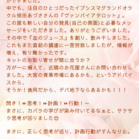
ができました。
中でも、注目のひとつだったイプシスマグランドオラ
クル依田あづささんの『ヴァンパイアタロット』。
この度も新しい自分の発見(自己の側面)と必要なメッ
セージをいただきました。ありがとうございました。
その中で『血のジュース』を創り、飲み干しました。
これもまた直前の調達に一苦労致しましたが、情報が
増え、有り難かったです。
ネットのお取り寄せが間に合うか？
万が一に備えて、近隣のお花屋さんにお問い合わせし
ました。大宮の青果市場にあるかも、というアドバイ
スから、
そうか！食用だから、デパ地下ならあるかも！！！
閃き！⏩思考！⏩計画！⏩行動！〜
まさに、カバラの学びが染み付いてるなぁと、サクサ
ク思考が回りました😍
まさに、正しく思考が巡り、計画行動がすんなりと。