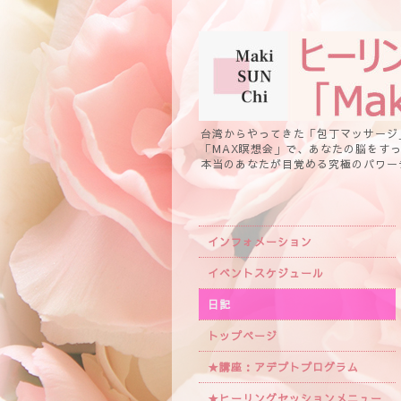
台湾からやってきた「包丁マッサージ
「MAX瞑想会」で、あなたの脳をす
本当のあなたが目覚める究極のパワー
インフォメーション
イベントスケジュール
日記
トップページ
★講座：アデプトプログラム
★ヒーリングセッションメニュー