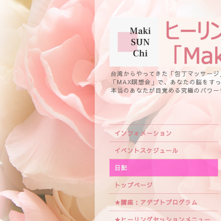
台湾からやってきた「包丁マッサージ
「MAX瞑想会」で、あなたの脳をす
本当のあなたが目覚める究極のパワー
インフォメーション
イベントスケジュール
日記
トップページ
★講座：アデプトプログラム
★ヒーリングセッションメニュー