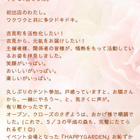
初出店のわたし。
ワクワクと共に多少ドキドキ。
吉見町を活性化したい！
吉見から、元氣をお届けしたい！
主催者様、関係者の皆様が、情熱をもって活動してい
るお姿を拝見しました。
笑顔がいっぱい。
おいしいがいっぱい。
楽しいがいっぱい。
久しぶりのテント参加。戸惑っていますと、お隣さん
から、一緒にやろう〜、と、気さくに声が。
有り難かったです。
オープン、クローズのさぎようは、おかげ様で順調で
した。(これで、５／３の平成の森も、完璧にたてら
れるぞ！😉)
イベント会場となった『HAPPYGARDEN』お恥ずか