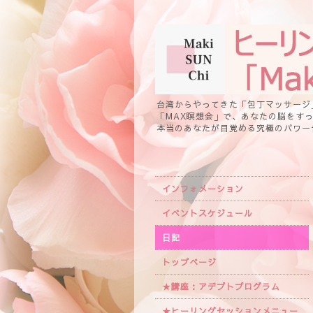
台湾からやってきた「包丁マッサージ
「MAX瞑想会」で、あなたの脳をす
本当のあなたが目覚める究極のパワー
インフォメーション
イベントスケジュール
日記
トップページ
★講座：アデプトプログラム
★ヒーリングセッションメニュー