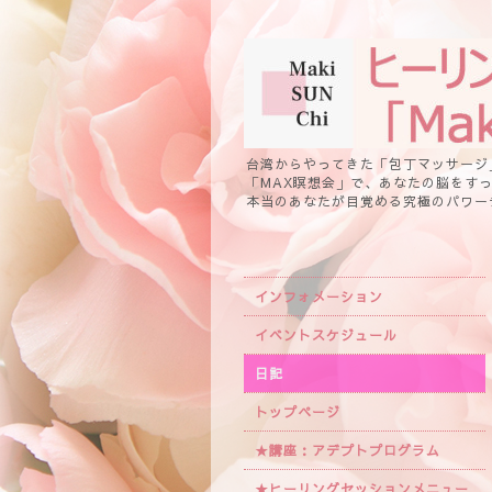
台湾からやってきた「包丁マッサージ
「MAX瞑想会」で、あなたの脳をす
本当のあなたが目覚める究極のパワー
インフォメーション
イベントスケジュール
日記
トップページ
★講座：アデプトプログラム
★ヒーリングセッションメニュー