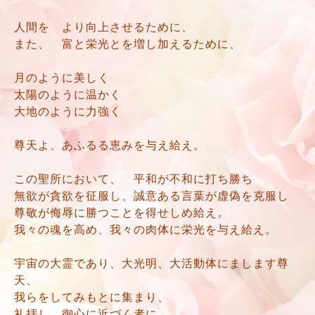
人間を より向上させるために、
また、 富と栄光とを増し加えるために、
月のように美しく
太陽のように温かく
大地のように力強く
尊天よ、あふるる恵みを与え給え。
この聖所において、 平和が不和に打ち勝ち
無欲が貪欲を征服し、誠意ある言葉が虚偽を克服し
尊敬が侮辱に勝つことを得せしめ給え。
我々の魂を高め、我々の肉体に栄光を与え給え。
宇宙の大霊であり、大光明、大活動体にまします尊
天、
我らをしてみもとに集まり、
礼拝し、御心に近づく者に、