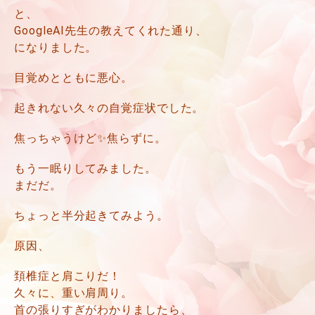
と、
GoogleAI先生の教えてくれた通り、
になりました。
目覚めとともに悪心。
起きれない久々の自覚症状でした。
焦っちゃうけど✨焦らずに。
もう一眠りしてみました。
まだだ。
ちょっと半分起きてみよう。
原因、
頚椎症と肩こりだ！
久々に、重い肩周り。
首の張りすぎがわかりましたら、