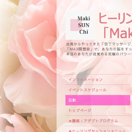
台湾からやってきた「包丁マッサージ
「MAX瞑想会」で、あなたの脳をす
本当のあなたが目覚める究極のパワー
インフォメーション
イベントスケジュール
日記
トップページ
★講座：アデプトプログラム
★ヒーリングセッションメニュー