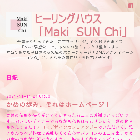
台湾からやってきた「包丁マッサージ」を体験できます♡
「MAX瞑想会」で、あなたの脳をすっきり整えます☆
本当のあなたが目覚める究極のパワーチャージ「DNAアクティベーシ
ョン®」が、あなたの潜在能力を開花させます！
日記
2021-11-14 21:04:00
かめの歩み、それはホームページ！
突然の依頼を快く受けてくださったお二人に感謝でいっぱいで
す。おいしいディナーでおなかも心もほっこりしたら、頭の動き
も冴えてきた！
アロマデザインカフェアンジー
でいただいく、雅
子さんのべジ料理は美味しくて安心💙パソコンの田口先生、かめ
の歩みの私が理解できるように、根気よく教えてくださって。こ