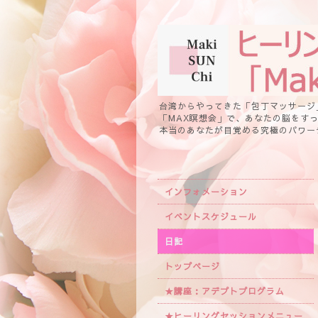
台湾からやってきた「包丁マッサージ
「MAX瞑想会」で、あなたの脳をす
本当のあなたが目覚める究極のパワー
インフォメーション
イベントスケジュール
日記
トップページ
★講座：アデプトプログラム
★ヒーリングセッションメニュー