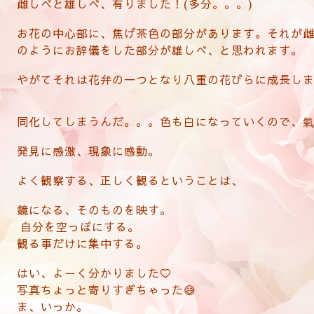
雌しべと雄しべ、有りました！(多分。。。)
お花の中心部に、焦げ茶色の部分があります。それが
のようにお辞儀をした部分が雄しべ、と思われます。
やがてそれは花弁の一つとなり八重の花びらに成長し
同化してしまうんだ。。。色も白になっていくので、
氣
発見に感激、現象に感動。
よく観察する、正しく観るということは、
鏡になる、そのものを映す。
自分を空っぽにする。
観る事だけに集中する。
はい、よーく分かりました♡
写真ちょっと寄りすぎちゃった😅
ま、いっか。