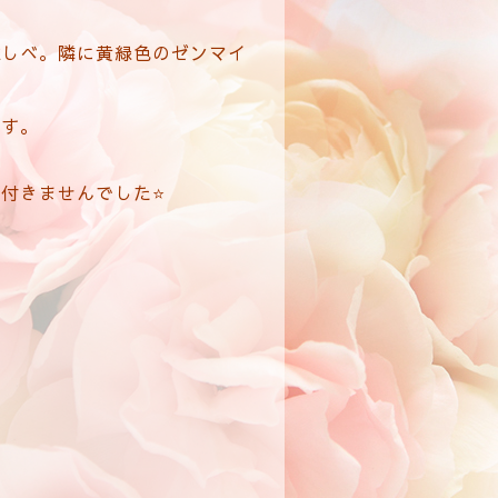
雌しべ。隣に黄緑色のゼンマイ
ます。
付きませんでした⭐️