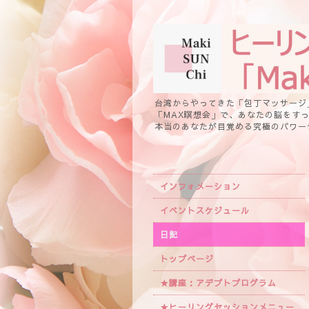
台湾からやってきた「包丁マッサージ
「MAX瞑想会」で、あなたの脳をす
本当のあなたが目覚める究極のパワー
インフォメーション
イベントスケジュール
日記
トップページ
★講座：アデプトプログラム
★ヒーリングセッションメニュー