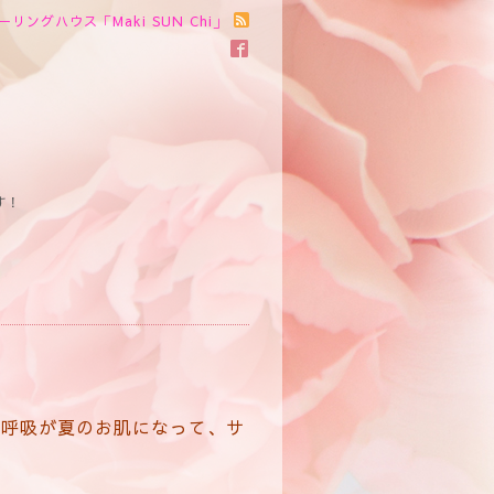
ーリングハウス「Maki SUN Chi」
す！
膚呼吸が夏のお肌になって、サ